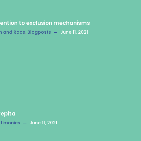
tention to exclusion mechanisms
m and Race
,
Blogposts
June 11, 2021
Pepita
timonies
June 11, 2021