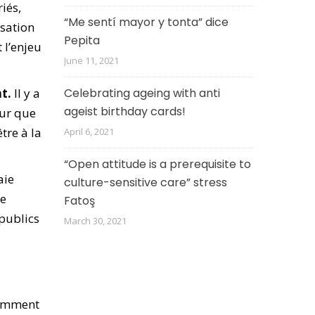
iés,
“Me sentí mayor y tonta” dice
isation
Pepita
 l’enjeu
June 11, 2021
t.
Il y a
Celebrating ageing with anti
ageist birthday cards!
our que
tre à la
April 6, 2021
“Open attitude is a prerequisite to
aie
culture-sensitive care” stress
ne
Fatoş
publics
March 30, 2021
iemment