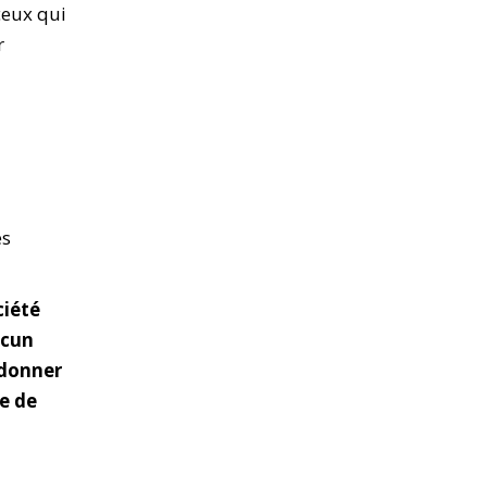
ceux qui
r
es
ciété
acun
 donner
me de