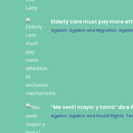
Elderly care must pay more at
Ageism
,
Ageism and Migration
,
Ageis
“Me sentí mayor y tonta” dice 
Ageism
,
Ageism and Social Rights
,
Tes