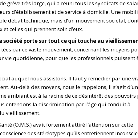
grève très large, qui a réuni tous les syndicats de salar
ecteurs d’établissement et de service à domicile. Une mobil
 simple débat technique, mais d’un mouvement sociétal, dont
x et celles qui prennent soin d’eux.
e société porte sur tout ce qui touche au vieillissemen
ortées par ce vaste mouvement, concernant les moyens p
 vie quotidienne, pour que les professionnels puissent ê
cial auquel nous assistons. Il faut y remédier par une vr
ent. Au-delà des moyens, nous le rappelons, il s’agit d’u
e ambiant est à la racine de ce désintérêt des pouvoirs 
ous entendons la discrimination par l’âge qui conduit à
u vieillissement.
Santé (O.M.S.) avait fortement attiré l’attention sur cette
 conscience des stéréotypes qu’ils entretiennent inconsc