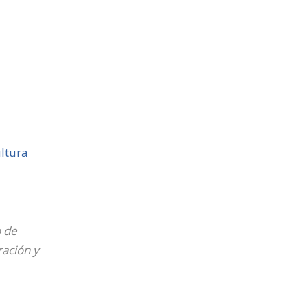
ltura
o de
ración y