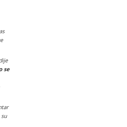
as
ue
dije
o se
ntar
 su