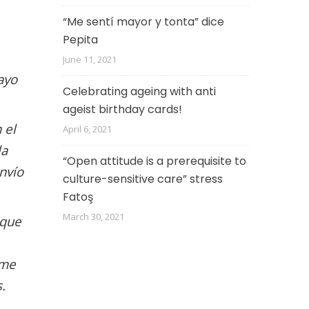
“Me sentí mayor y tonta” dice
Pepita
June 11, 2021
ayo
Celebrating ageing with anti
ageist birthday cards!
 el
April 6, 2021
la
“Open attitude is a prerequisite to
envío
culture-sensitive care” stress
Fatoş
March 30, 2021
 que
 me
.