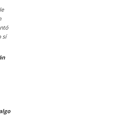
le
n
antó
 sí
án
algo